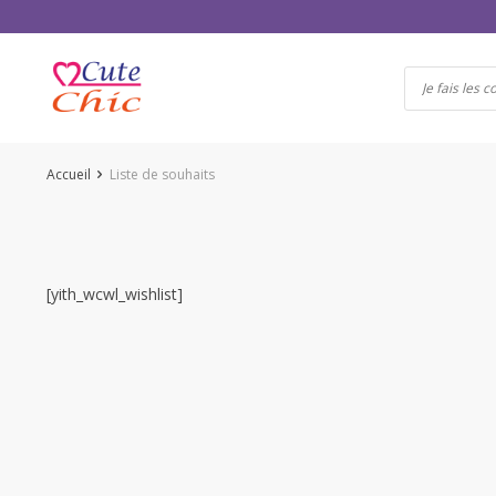
Passer
au
contenu
Accueil
Liste de souhaits
[yith_wcwl_wishlist]