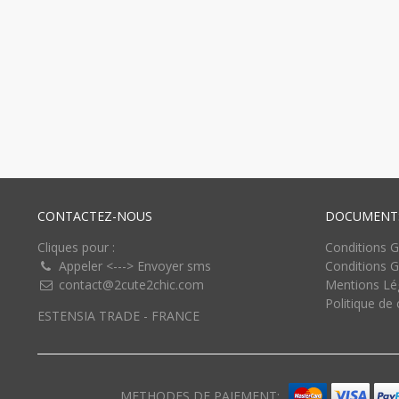
CONTACTEZ-NOUS
DOCUMENTS
Cliques pour :
Conditions Gé
Appeler
<--->
Envoyer sms
Conditions G
contact@2cute2chic.com
Mentions Lé
Politique de 
ESTENSIA TRADE - FRANCE
METHODES DE PAIEMENT: