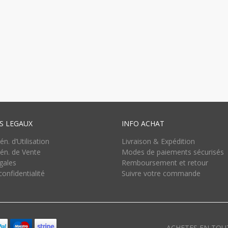
 LEGAUX
INFO ACHAT
n. d’Utilisation
Livraison & Expédition
én. de Vente
Modes de paiements sécurisés
gales
Remboursement et retour
confidentialité
Suivre votre commande
ACHETES EN TOU