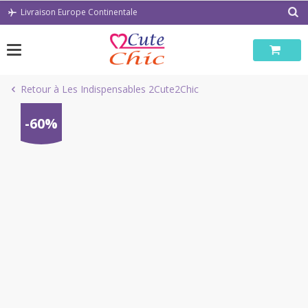
Passer
Livraison Europe Continentale
au
contenu
Retour à Les Indispensables 2Cute2Chic
-60%