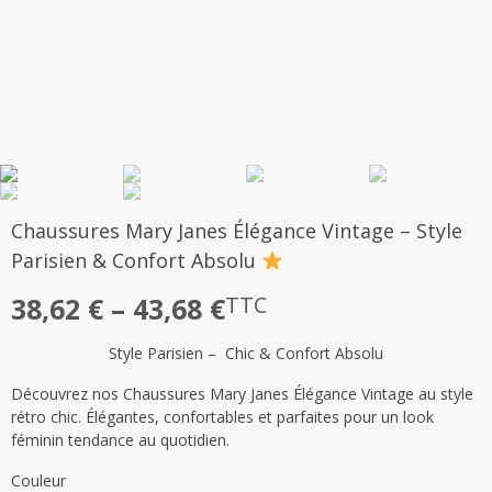
Chaussures Mary Janes Élégance Vintage – Style
Parisien & Confort Absolu
Plage
38,62
€
–
43,68
€
TTC
de
Style Parisien – Chic & Confort Absolu
prix :
Découvrez nos Chaussures Mary Janes Élégance Vintage au style
38,62 €
rétro chic. Élégantes, confortables et parfaites pour un look
à
féminin tendance au quotidien.
43,68 €
Couleur