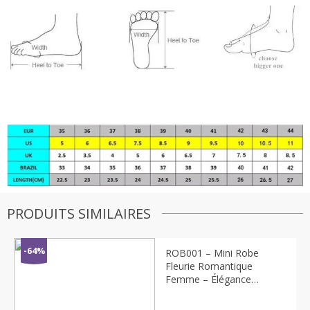
PRODUITS SIMILAIRES
Emma
−
✕
Conseillère Mode
-64%
ROB001 – Mini Robe
Fleurie Romantique
Femme – Élégance
Bonjour
Estivale