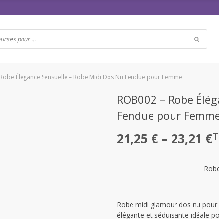
Robe Élégance Sensuelle – Robe Midi Dos Nu Fendue pour Femme
ROB002 – Robe Élég
Fendue pour Femm
Plage
21,25
€
–
23,21
€
T
de
prix :
Robe
21,25 €
à
Robe midi glamour dos nu pour 
23,21 €
élégante et séduisante idéale pou