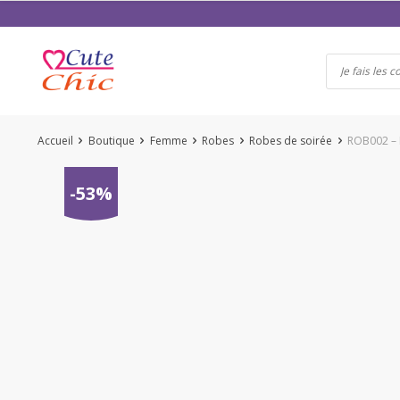
Passer
au
contenu
Accueil
Boutique
Femme
Robes
Robes de soirée
ROB002 – 
-53%