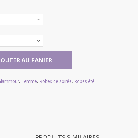
JOUTER AU PANIER
 Glammour
,
Femme
,
Robes de soirée
,
Robes été
PRODUITS SIMILAIRES