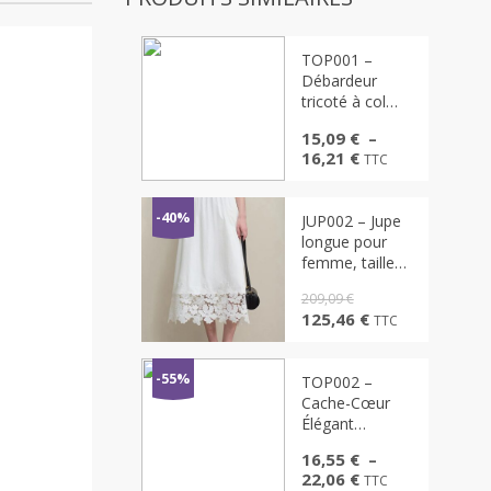
TOP001 –
Débardeur
tricoté à col
roulé pour
15,09
€
–
femme, col
Plage
16,21
€
TTC
roulé ajusté
de
prix :
15,09 €
-40%
JUP002 – Jupe
à
longue pour
16,21 €
femme, taille
élastique,
209,09
€
bordure florale
Le
Le
125,46
€
TTC
prix
prix
initial
actuel
était :
est :
-55%
TOP002 –
209,09 €.
125,46 €.
Cache-Cœur
Élégant
Femme Haut
16,55
€
–
Côtelé Col V
Plage
22,06
€
TTC
Manches