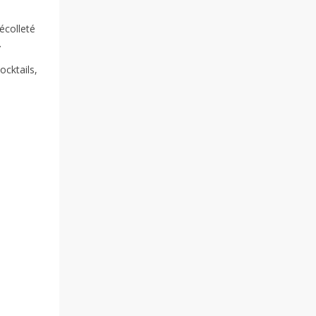
écolleté
.
cktails,