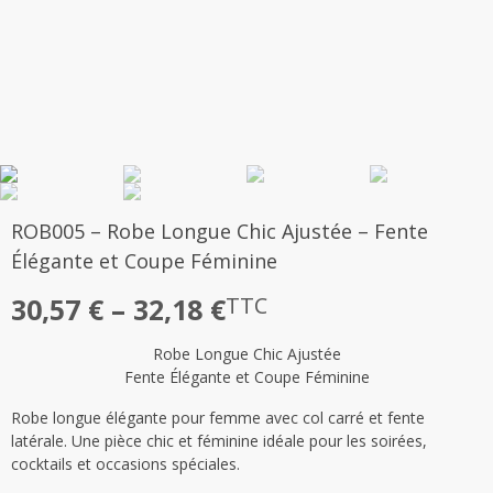
ROB005 – Robe Longue Chic Ajustée – Fente
Élégante et Coupe Féminine
Plage
30,57
€
–
32,18
€
TTC
de
Robe Longue Chic Ajustée
prix :
Fente Élégante et Coupe Féminine
30,57 €
Robe longue élégante pour femme avec col carré et fente
à
latérale. Une pièce chic et féminine idéale pour les soirées,
cocktails et occasions spéciales.
32,18 €