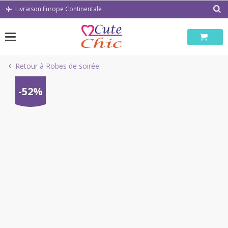
Passer
Livraison Europe Continentale
au
contenu
Retour à Robes de soirée
-52%