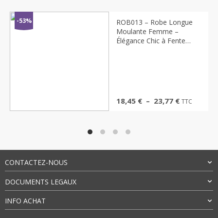
-53%
ROB013 – Robe Longue
Moulante Femme –
Élégance Chic à Fente
Haute
Plage
18,45
€
–
23,77
€
TTC
de
prix :
18,45 €
à
23,77 €
CONTACTEZ-NOUS
DOCUMENTS LEGAUX
INFO ACHAT