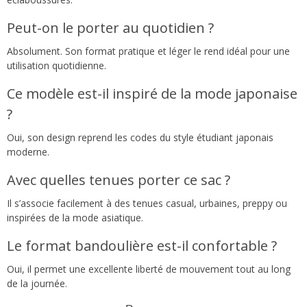
Peut-on le porter au quotidien ?
Absolument. Son format pratique et léger le rend idéal pour une
utilisation quotidienne.
Ce modèle est-il inspiré de la mode japonaise
?
Emma
−
✕
Oui, son design reprend les codes du style étudiant japonais
Conseillère Mode
moderne.
Bonjour
Avec quelles tenues porter ce sac ?
Il s’associe facilement à des tenues casual, urbaines, preppy ou
Je peux vous aider à trouver :
inspirées de la mode asiatique.
Robes
Bijoux
Sacs
Cadeaux
Le format bandoulière est-il confortable ?
Oui, il permet une excellente liberté de mouvement tout au long
Bonjour
Je suis Emma. Comment puis-je
de la journée.
vous aider ?