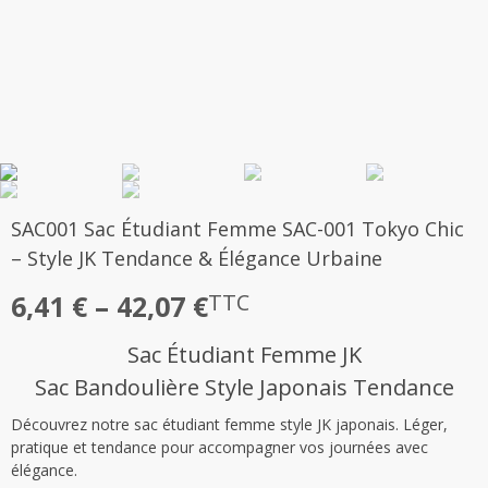
SAC001 Sac Étudiant Femme SAC-001 Tokyo Chic
– Style JK Tendance & Élégance Urbaine
Plage
6,41
€
–
42,07
€
TTC
de
Sac Étudiant Femme JK
prix :
Sac Bandoulière Style Japonais Tendance
6,41 €
Découvrez notre sac étudiant femme style JK japonais. Léger,
à
pratique et tendance pour accompagner vos journées avec
42,07 €
élégance.