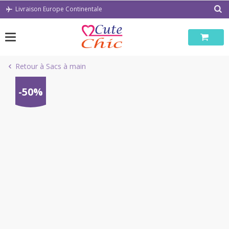
Passer
Livraison Europe Continentale
au
contenu
Retour à Sacs à main
-50%