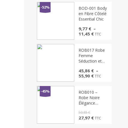
prix :
15,09 €
-52%
BOD-001 Body
à
en Fibre Côtelé
16,21 €
Essential Chic
9,77
€
–
Plage
11,45
€
TTC
de
prix :
9,77 €
ROB017 Robe
à
Femme
11,45 €
Séduction et
Élégance – Dos
45,86
€
–
Lacé & Drapé
Plage
55,90
€
TTC
Glamour
de
prix :
45,86 €
-45%
ROB010 –
à
Robe Noire
55,90 €
Élégance
Scintillante –
50,85
€
Manches
Le
Le
27,97
€
TTC
Transparentes
prix
prix
& Coupe
initial
actuel