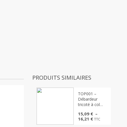
PRODUITS SIMILAIRES
TOP001 –
Débardeur
tricoté à col
roulé pour
15,09
€
–
femme, col
Plage
16,21
€
TTC
roulé ajusté
de