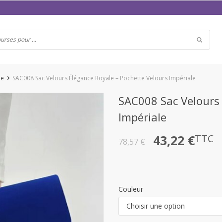
ée
SAC008 Sac Velours Élégance Royale – Pochette Velours Impériale
SAC008 Sac Velours 
Impériale
Le
Le
43,22
€
TTC
78,57
€
prix
prix
initial
actuel
était :
est :
Couleur
78,57 €.
43,22 €.
Choisir une option