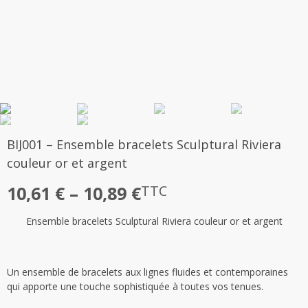
BIJ001 – Ensemble bracelets Sculptural Riviera
couleur or et argent
Plage
10,61
€
–
10,89
€
TTC
de
Ensemble bracelets Sculptural Riviera couleur or et argent
prix :
10,61 €
à
Un ensemble de bracelets aux lignes fluides et contemporaines
qui apporte une touche sophistiquée à toutes vos tenues.
10,89 €