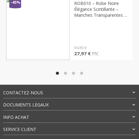
-45%
ROB010 – Robe Noire
Élégance Scintillante –
Manches Transparentes &
Coupe Ajustée
50,85
€
Le
Le
27,97
€
TTC
prix
prix
initial
actuel
était :
est :
50,85 €.
27,97 €.
CONTACTEZ-NOUS
DOCUMENTS LEGAUX
INFO ACHAT
SERVICE CLIENT