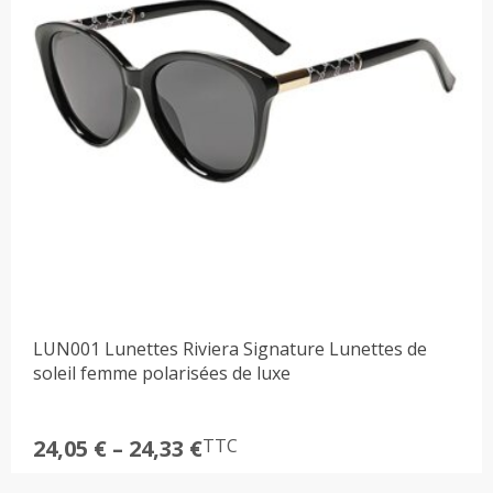
LUN001 Lunettes Riviera Signature Lunettes de
soleil femme polarisées de luxe
Plage
24,05
€
–
24,33
€
TTC
de