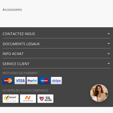
prix :
24,05 €
Accessoires
à
24,33 €
CONTACTEZ-NOUS
DOCUMENTS LEGAUX
INFO ACHAT
SERVICE CLIENT
METHODES DE PAIEMENT:
ACHETES EN TOUTE CONFIANCE: