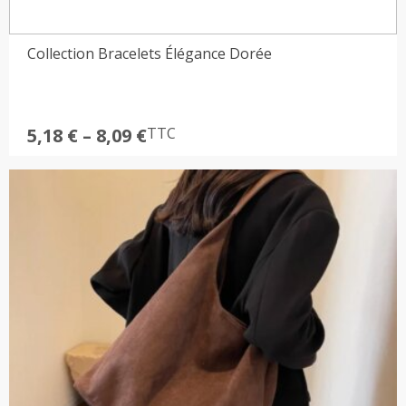
Collection Bracelets Élégance Dorée
Plage
5,18
€
–
8,09
€
TTC
de
prix :
5,18 €
à
8,09 €