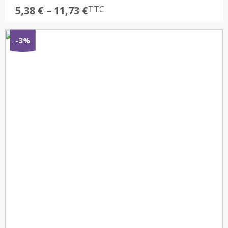
Plage
5,38
€
–
11,73
€
TTC
de
prix :
-3%
5,38 €
à
11,73 €