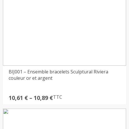
BIJ001 – Ensemble bracelets Sculptural Riviera
couleur or et argent
Plage
10,61
€
–
10,89
€
TTC
de
prix :
10,61 €
à