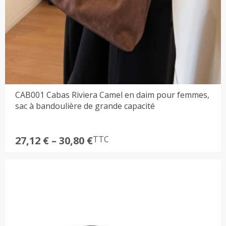
CAB001 Cabas Riviera Camel en daim pour femmes,
sac à bandoulière de grande capacité
Plage
27,12
€
–
30,80
€
TTC
de
prix :
27,12 €
à
30,80 €