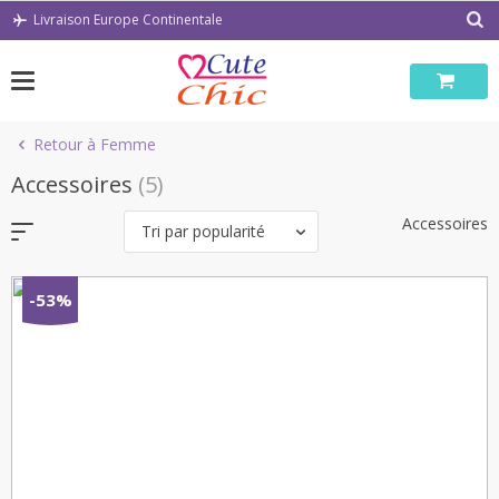
Passer
Livraison Europe Continentale
au
contenu
Retour à Femme
Accessoires
(5)
Accessoires
Tri par popularité
-53%