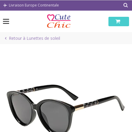
Passer
Livraison Europe Continentale
au
contenu
Retour à Lunettes de soleil