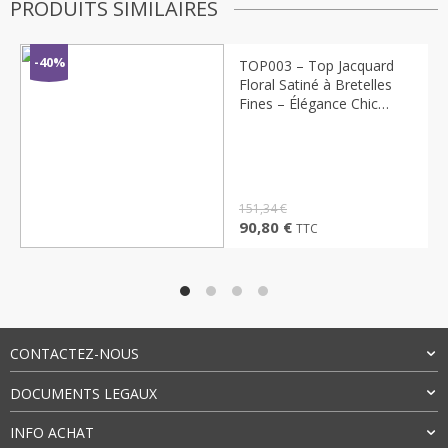
PRODUITS SIMILAIRES
-40%
TOP003 – Top Jacquard
Floral Satiné à Bretelles
Fines – Élégance Chic
Femme
151,34
€
Le
Le
90,80
€
TTC
prix
prix
initial
actuel
était :
est :
151,34 €.
90,80 €.
CONTACTEZ-NOUS
DOCUMENTS LEGAUX
INFO ACHAT