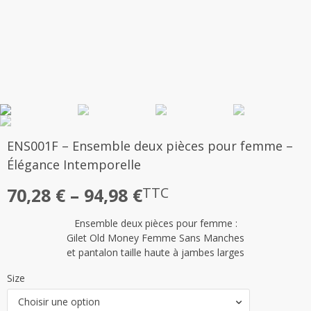
ENS001F – Ensemble deux pièces pour femme –
Élégance Intemporelle
Plage
70,28
€
–
94,98
€
TTC
de
Ensemble deux pièces pour femme :
prix :
Gilet Old Money Femme Sans Manches
70,28 €
et pantalon taille haute à jambes larges
à
Size
94,98 €
Choisir une option