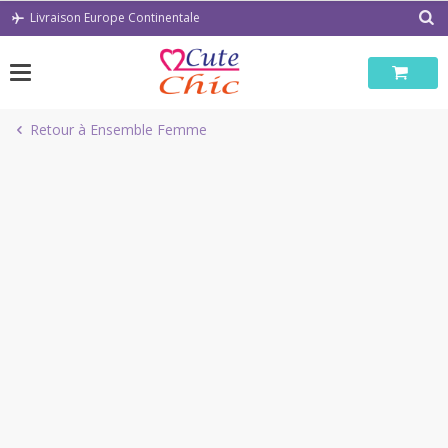
Passer
Livraison Europe Continentale
au
contenu
Retour à Ensemble Femme