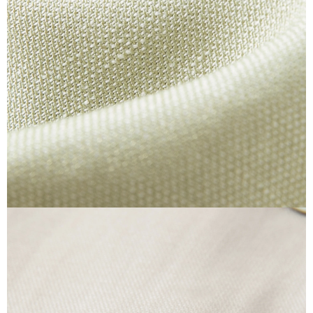
Emma
−
✕
Conseillère Mode
Bonjour
Je peux vous aider à trouver :
Robes
Bijoux
Sacs
Cadeaux
Bonjour
Je suis Emma. Comment puis-je
vous aider ?