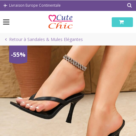
Passer
Livraison Europe Continentale
au
contenu
Retour à Sandales & Mules Elégantes
-55%