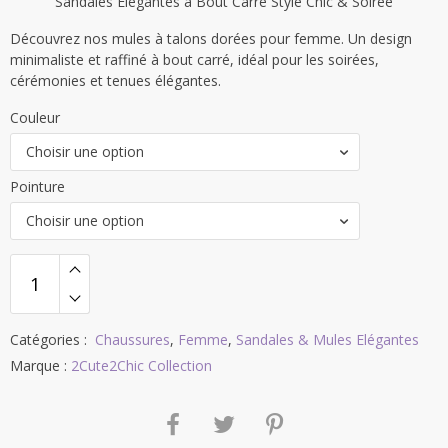
Sandales Élégantes à Bout Carré Style Chic & Soirée
était :
est :
Découvrez nos mules à talons dorées pour femme. Un design
104,21 €.
46,90 €.
minimaliste et raffiné à bout carré, idéal pour les soirées,
cérémonies et tenues élégantes.
Couleur
Choisir une option
Pointure
Choisir une option
Catégories :
Chaussures
,
Femme
,
Sandales & Mules Elégantes
Marque :
2Cute2Chic Collection