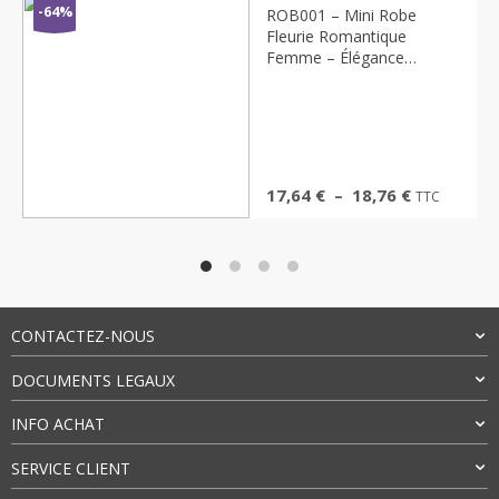
Conseillère Mode
-64%
ROB001 – Mini Robe
Fleurie Romantique
Femme – Élégance
Bonjour
Estivale
Je peux vous aider à trouver :
Robes
Bijoux
Sacs
Cadeaux
Plage
17,64
€
–
18,76
€
TTC
de
prix :
Bonjour
Je suis Emma. Comment puis-je
17,64 €
vous aider ?
à
18,76 €
CONTACTEZ-NOUS
DOCUMENTS LEGAUX
INFO ACHAT
SERVICE CLIENT