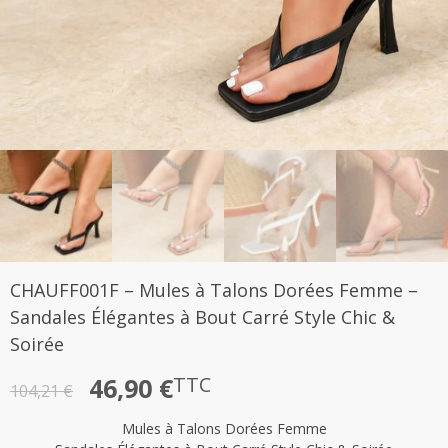
CHAUFF001F – Mules à Talons Dorées Femme –
Sandales Élégantes à Bout Carré Style Chic &
Soirée
Le
Le
46,90
€
TTC
104,21
€
prix
prix
Mules à Talons Dorées Femme
initial
actuel