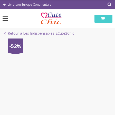
Passer
Livraison Europe Continentale
au
contenu
Retour à Les Indispensables 2Cute2Chic
-52%