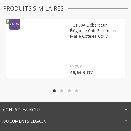
PRODUITS SIMILAIRES
Emma
−
✕
Conseillère Mode
-40%
TOP004 Débardeur
Élégance Chic Femme en
Maille Côtelée Col V
Bonjour
Je peux vous aider à trouver :
Robes
Bijoux
Sacs
Cadeaux
82,75
€
Le
Le
49,66
€
TTC
prix
prix
initial
actuel
Bonjour
Je suis Emma. Comment puis-je
était :
est :
vous aider ?
82,75 €.
49,66 €.
CONTACTEZ-NOUS
DOCUMENTS LEGAUX