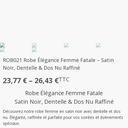
ROB021 Robe Élégance Femme Fatale – Satin
Noir, Dentelle & Dos Nu Raffiné
Plage
23,77
€
–
26,43
€
TTC
de
Robe Élégance Femme Fatale
prix :
Satin Noir, Dentelle & Dos Nu Raffiné
23,77 €
Découvrez notre robe femme en satin noir avec dentelle et dos
à
nu. Élégante, raffinée et parfaite pour vos soirées et événements
26,43 €
spéciaux.