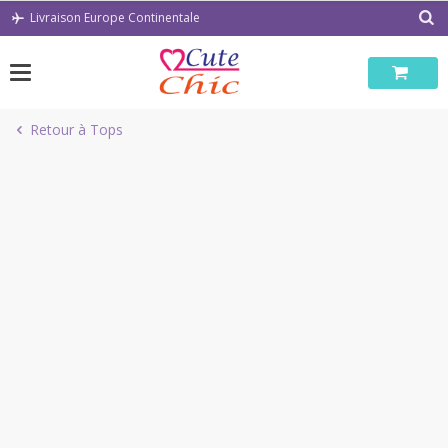
Passer
Livraison Europe Continentale
au
contenu
Retour à Tops