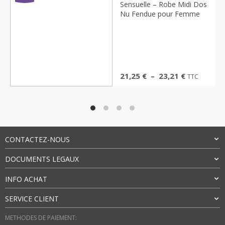
Sensuelle – Robe Midi Dos
Nu Fendue pour Femme
Bonjour
Je peux vous aider à trouver :
Robes
Bijoux
Sacs
Cadeaux
Plage
21,25
€
–
23,21
€
TTC
de
prix :
Bonjour
Je suis Emma. Comment puis-je
21,25 €
vous aider ?
à
23,21 €
CONTACTEZ-NOUS
DOCUMENTS LEGAUX
INFO ACHAT
SERVICE CLIENT
METHODES DE PAIEMENT: