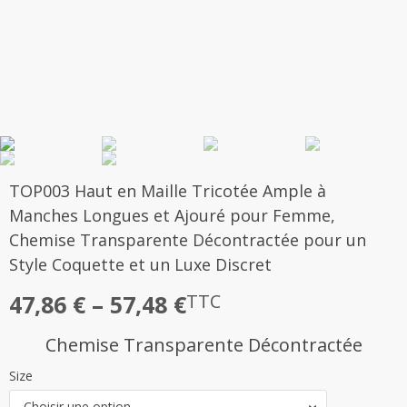
TOP003 Haut en Maille Tricotée Ample à
Manches Longues et Ajouré pour Femme,
Chemise Transparente Décontractée pour un
Style Coquette et un Luxe Discret
Plage
47,86
€
–
57,48
€
TTC
de
Chemise Transparente Décontractée
prix :
Size
47,86 €
Choisir une option