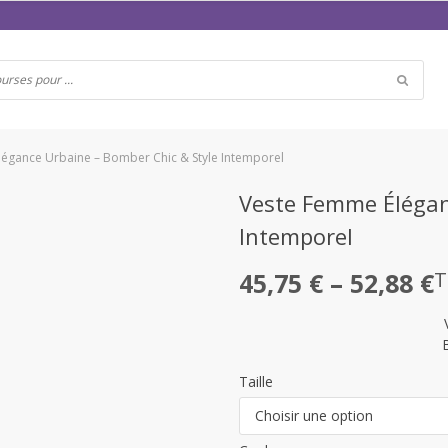
égance Urbaine – Bomber Chic & Style Intemporel
Veste Femme Élégan
Intemporel
Plage
45,75
€
–
52,88
€
T
de
prix :
45,75 €
Taille
à
Choisir une option
52,88 €