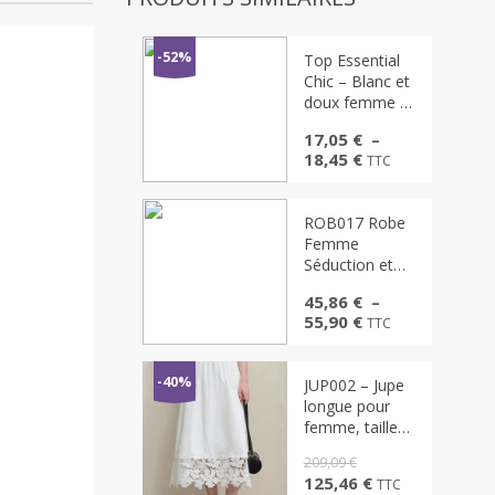
-52%
Top Essential
Chic – Blanc et
doux femme –
coupe ajustée
17,05
€
–
doux t-shirt
Plage
18,45
€
TTC
croptop été
de
décontracté
prix :
basique
17,05 €
ROB017 Robe
streetwear
à
Femme
femme pur col
18,45 €
Séduction et
carré t-shirt
Élégance – Dos
haut
45,86
€
–
Lacé & Drapé
Plage
55,90
€
TTC
Glamour
de
prix :
45,86 €
-40%
JUP002 – Jupe
à
longue pour
55,90 €
femme, taille
élastique,
209,09
€
bordure florale
Le
Le
125,46
€
TTC