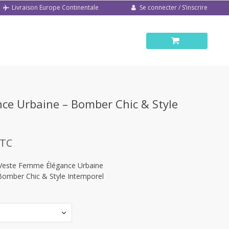
Se connecter / S’inscrire
Livraison Europe Continentale
ce Urbaine – Bomber Chic & Style
TC
Veste Femme Élégance Urbaine
Bomber Chic & Style Intemporel