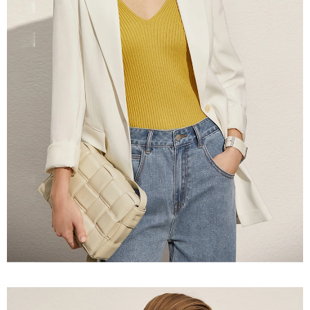
Emma
−
✕
Conseillère Mode
Bonjour
Je peux vous aider à trouver :
Robes
Bijoux
Sacs
Cadeaux
Bonjour
Je suis Emma. Comment puis-je
vous aider ?