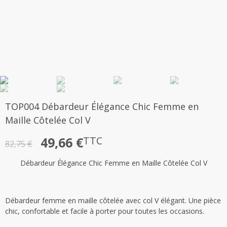
TOP004 Débardeur Élégance Chic Femme en
Maille Côtelée Col V
Le
Le
49,66
€
TTC
82,75
€
prix
prix
Débardeur Élégance Chic Femme en Maille Côtelée Col V
initial
actuel
était :
est :
82,75 €.
49,66 €.
Débardeur femme en maille côtelée avec col V élégant. Une pièce
chic, confortable et facile à porter pour toutes les occasions.